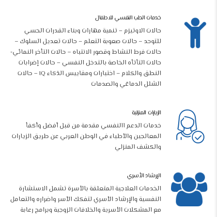
خدمات الطب النفسي للاطفال
حالات الاوتيزم – تنمية مهارات وبناء القدرات الحسي
للتوحد – حالات صعوبة التعلم – حالات تعديل السلوك –
حالات فرط النشاط وقصور الانتباه – حالات التأخر النمائي-
حالات التأتأه الخاصة بالتدخل النفسي – حالات إضرابات
النطق والكلام – اختبارات ومقاييس الذكاء IQ – حالات
الشلل الدماغي والصدمات
الزيارات المنزلية
خدمات الدعم االنفسي مقدمة من قبل أفضل وأكفأ
المعالجين والأطباء في الوطن العربي عن طريق الزيارات
والكشف المنزلي
الإرشاد الأسري
الخدمات العلاجية المتعلقة بالأسرة تشمل الاستشارة
النفسية والإرشاد الأسري لتفكك الأسر واضراره والتعامل
مع المشكلات الأسرية والخلافات الزوجية وبرامج رعابة